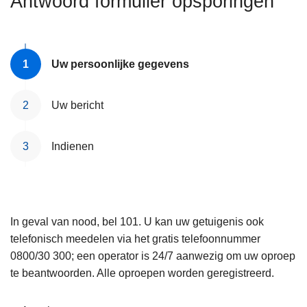
Antwoord formulier opsporingen
n
e
h
o
u
Uw persoonlijke gegevens
d
g
Uw bericht
a
a
Indienen
n
In geval van nood, bel 101. U kan uw getuigenis ook
telefonisch meedelen via het gratis telefoonnummer
0800/30 300; een operator is 24/7 aanwezig om uw oproep
te beantwoorden. Alle oproepen worden geregistreerd.