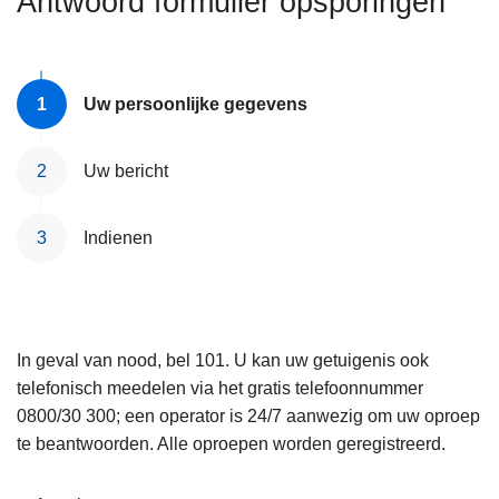
Antwoord formulier opsporingen
n
e
h
o
u
Uw persoonlijke gegevens
d
g
Uw bericht
a
a
Indienen
n
In geval van nood, bel 101. U kan uw getuigenis ook
telefonisch meedelen via het gratis telefoonnummer
0800/30 300; een operator is 24/7 aanwezig om uw oproep
te beantwoorden. Alle oproepen worden geregistreerd.