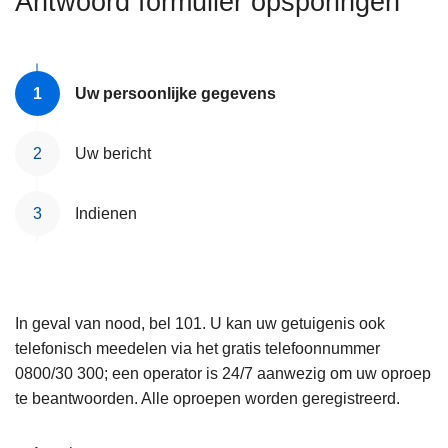
Antwoord formulier opsporingen
n
e
h
o
u
Uw persoonlijke gegevens
d
g
Uw bericht
a
a
Indienen
n
In geval van nood, bel 101. U kan uw getuigenis ook
telefonisch meedelen via het gratis telefoonnummer
0800/30 300; een operator is 24/7 aanwezig om uw oproep
te beantwoorden. Alle oproepen worden geregistreerd.