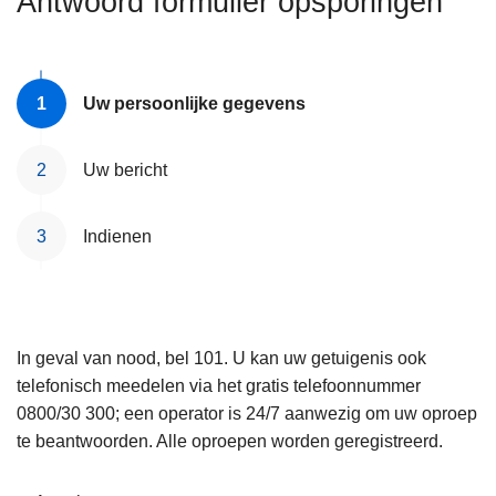
Antwoord formulier opsporingen
n
e
h
o
u
Uw persoonlijke gegevens
d
g
Uw bericht
a
a
Indienen
n
In geval van nood, bel 101. U kan uw getuigenis ook
telefonisch meedelen via het gratis telefoonnummer
0800/30 300; een operator is 24/7 aanwezig om uw oproep
te beantwoorden. Alle oproepen worden geregistreerd.