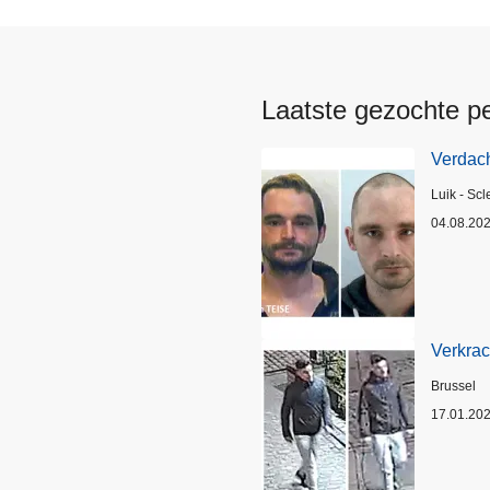
Laatste gezochte p
Verdach
Plaats
Luik - Scl
04.08.20
Verkrac
Plaats
Brussel
17.01.20