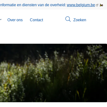
informatie en diensten van de overheid:
www.belgium.be
Submenu
Over ons
Contact
Zoeken
van
Opsporingen