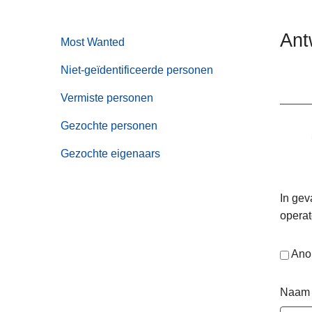
n
e
h
Ant
Most Wanted
o
u
Niet-geïdentificeerde personen
d
g
Vermiste personen
a
Gezochte personen
a
n
Gezochte eigenaars
In gev
operat
Ano
Naam