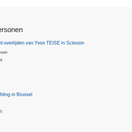
ersonen
t overlijden van Yvon TEISE in Sclessin
essin
26
hting in Brussel
25