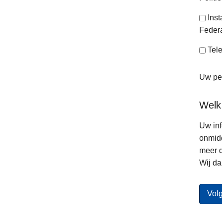
Ins
Federa
Tele
Uw per
Welk
Uw inf
onmidd
meer d
Wij da