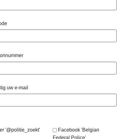
ode
oonnummer
tig uw e-mail
er '@politie_zoekt'
Facebook 'Belgian
Federal Police'