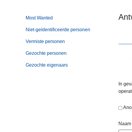
n
e
h
Ant
Most Wanted
o
u
Niet-geïdentificeerde personen
d
g
Vermiste personen
a
Gezochte personen
a
n
Gezochte eigenaars
In gev
operat
Ano
Naam