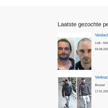
Laatste gezochte p
Verdach
Plaats
Luik - Scl
04.08.20
Verkrac
Plaats
Brussel
17.01.20