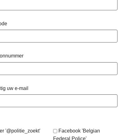
ode
oonnummer
tig uw e-mail
er '@politie_zoekt'
Facebook 'Belgian
Federal Police'