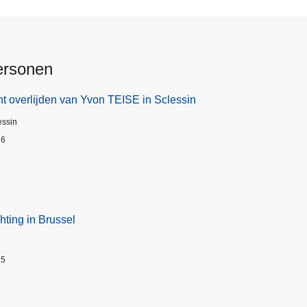
ersonen
t overlijden van Yvon TEISE in Sclessin
essin
26
hting in Brussel
25