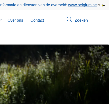
informatie en diensten van de overheid:
www.belgium.be
Submenu
Over ons
Contact
Zoeken
van
Opsporingen