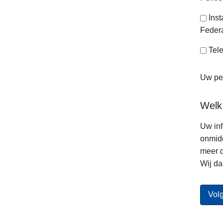
Ins
Federa
Tele
Uw per
Welk
Uw inf
onmidd
meer d
Wij da