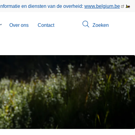
informatie en diensten van de overheid:
www.belgium.be
Submenu
Over ons
Contact
Zoeken
van
Opsporingen