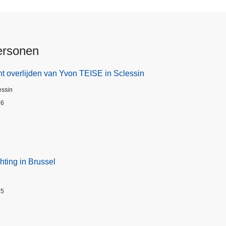
ersonen
t overlijden van Yvon TEISE in Sclessin
essin
26
hting in Brussel
25