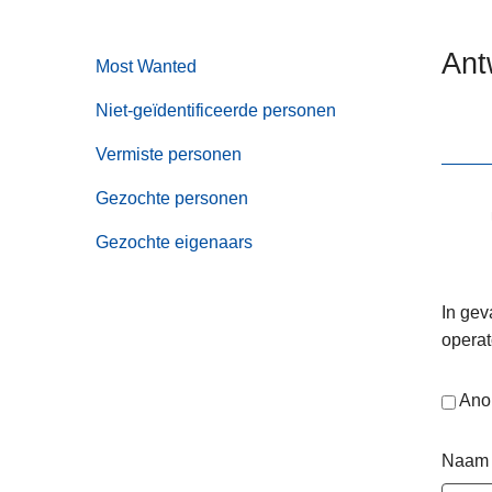
n
e
h
Ant
Most Wanted
o
u
Niet-geïdentificeerde personen
d
g
Vermiste personen
a
Gezochte personen
a
n
Gezochte eigenaars
In gev
operat
Ano
Naam