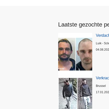
Laatste gezochte p
Verdach
Plaats
Luik - Scl
04.08.20
Verkrac
Plaats
Brussel
17.01.20