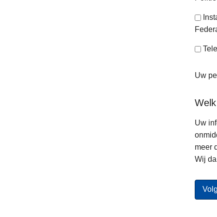
Ins
Federa
Tele
Uw per
Welk
Uw inf
onmidd
meer d
Wij da