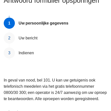
Antwoord formulier opsporingen
n
e
h
o
u
Uw persoonlijke gegevens
d
g
Uw bericht
a
a
Indienen
n
In geval van nood, bel 101. U kan uw getuigenis ook
telefonisch meedelen via het gratis telefoonnummer
0800/30 300; een operator is 24/7 aanwezig om uw oproep
te beantwoorden. Alle oproepen worden geregistreerd.