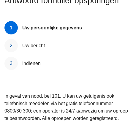
Antwoord formulier opsporingen
n
e
h
o
u
Uw persoonlijke gegevens
d
g
Uw bericht
a
a
Indienen
n
In geval van nood, bel 101. U kan uw getuigenis ook
telefonisch meedelen via het gratis telefoonnummer
0800/30 300; een operator is 24/7 aanwezig om uw oproep
te beantwoorden. Alle oproepen worden geregistreerd.