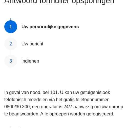
Antwoord formulier opsporingen
n
e
h
o
u
Uw persoonlijke gegevens
d
g
Uw bericht
a
a
Indienen
n
In geval van nood, bel 101. U kan uw getuigenis ook
telefonisch meedelen via het gratis telefoonnummer
0800/30 300; een operator is 24/7 aanwezig om uw oproep
te beantwoorden. Alle oproepen worden geregistreerd.