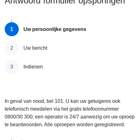
Antwoord formulier opsporingen
n
e
h
o
u
Uw persoonlijke gegevens
d
g
Uw bericht
a
a
Indienen
n
In geval van nood, bel 101. U kan uw getuigenis ook
telefonisch meedelen via het gratis telefoonnummer
0800/30 300; een operator is 24/7 aanwezig om uw oproep
te beantwoorden. Alle oproepen worden geregistreerd.