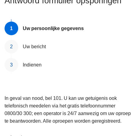
Antwoord formulier opsporingen
n
e
h
o
u
Uw persoonlijke gegevens
d
g
Uw bericht
a
a
Indienen
n
In geval van nood, bel 101. U kan uw getuigenis ook
telefonisch meedelen via het gratis telefoonnummer
0800/30 300; een operator is 24/7 aanwezig om uw oproep
te beantwoorden. Alle oproepen worden geregistreerd.