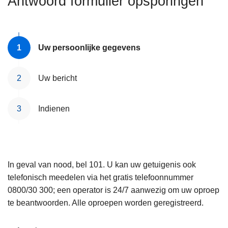
Antwoord formulier opsporingen
n
e
h
o
u
Uw persoonlijke gegevens
d
g
Uw bericht
a
a
Indienen
n
In geval van nood, bel 101. U kan uw getuigenis ook
telefonisch meedelen via het gratis telefoonnummer
0800/30 300; een operator is 24/7 aanwezig om uw oproep
te beantwoorden. Alle oproepen worden geregistreerd.