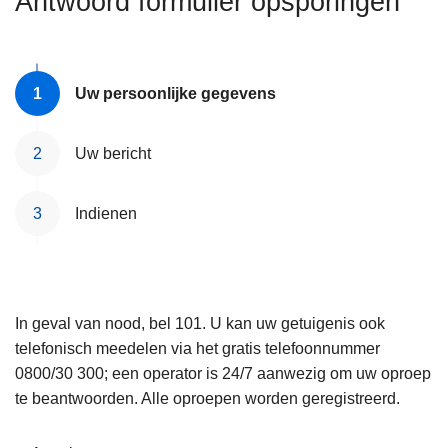
Antwoord formulier opsporingen
n
e
h
o
u
Uw persoonlijke gegevens
d
g
Uw bericht
a
a
Indienen
n
In geval van nood, bel 101. U kan uw getuigenis ook
telefonisch meedelen via het gratis telefoonnummer
0800/30 300; een operator is 24/7 aanwezig om uw oproep
te beantwoorden. Alle oproepen worden geregistreerd.