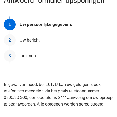
Antwoord formulier opsporingen
n
e
h
o
u
Uw persoonlijke gegevens
d
g
Uw bericht
a
a
Indienen
n
In geval van nood, bel 101. U kan uw getuigenis ook
telefonisch meedelen via het gratis telefoonnummer
0800/30 300; een operator is 24/7 aanwezig om uw oproep
te beantwoorden. Alle oproepen worden geregistreerd.