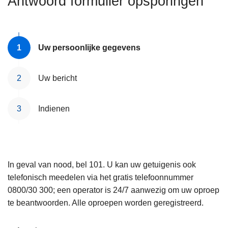
Antwoord formulier opsporingen
n
e
h
o
u
Uw persoonlijke gegevens
d
g
Uw bericht
a
a
Indienen
n
In geval van nood, bel 101. U kan uw getuigenis ook
telefonisch meedelen via het gratis telefoonnummer
0800/30 300; een operator is 24/7 aanwezig om uw oproep
te beantwoorden. Alle oproepen worden geregistreerd.