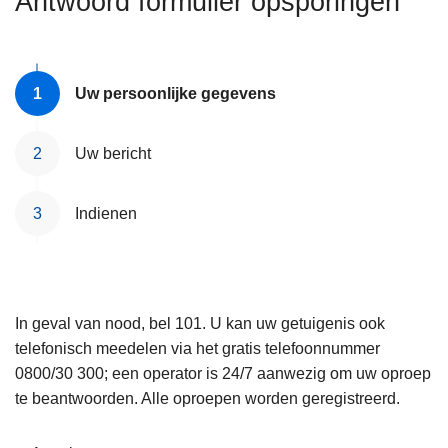
Antwoord formulier opsporingen
n
e
h
o
u
Uw persoonlijke gegevens
d
g
Uw bericht
a
a
Indienen
n
In geval van nood, bel 101. U kan uw getuigenis ook
telefonisch meedelen via het gratis telefoonnummer
0800/30 300; een operator is 24/7 aanwezig om uw oproep
te beantwoorden. Alle oproepen worden geregistreerd.