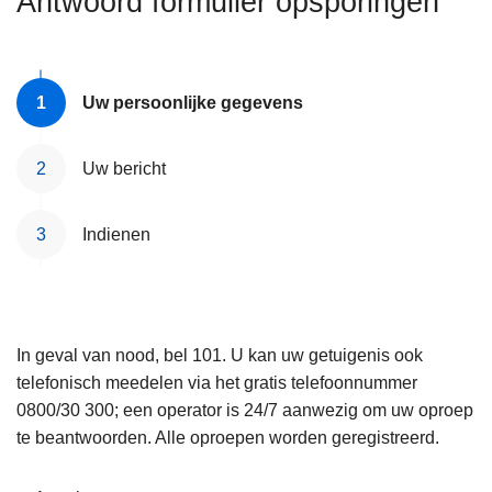
Antwoord formulier opsporingen
n
e
h
o
u
Uw persoonlijke gegevens
d
g
Uw bericht
a
a
Indienen
n
In geval van nood, bel 101. U kan uw getuigenis ook
telefonisch meedelen via het gratis telefoonnummer
0800/30 300; een operator is 24/7 aanwezig om uw oproep
te beantwoorden. Alle oproepen worden geregistreerd.