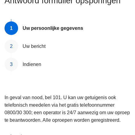
Antwoord formulier opsporingen
n
e
h
o
u
Uw persoonlijke gegevens
d
g
Uw bericht
a
a
Indienen
n
In geval van nood, bel 101. U kan uw getuigenis ook
telefonisch meedelen via het gratis telefoonnummer
0800/30 300; een operator is 24/7 aanwezig om uw oproep
te beantwoorden. Alle oproepen worden geregistreerd.