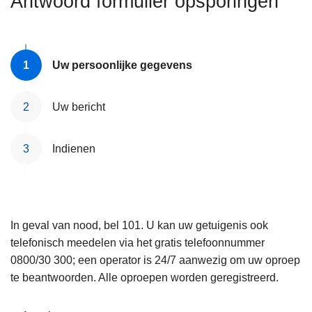
Antwoord formulier opsporingen
n
e
h
o
u
Uw persoonlijke gegevens
d
g
Uw bericht
a
a
Indienen
n
In geval van nood, bel 101. U kan uw getuigenis ook
telefonisch meedelen via het gratis telefoonnummer
0800/30 300; een operator is 24/7 aanwezig om uw oproep
te beantwoorden. Alle oproepen worden geregistreerd.