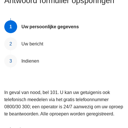
Antwoord formulier opsporingen
n
e
h
o
u
Uw persoonlijke gegevens
d
g
Uw bericht
a
a
Indienen
n
In geval van nood, bel 101. U kan uw getuigenis ook
telefonisch meedelen via het gratis telefoonnummer
0800/30 300; een operator is 24/7 aanwezig om uw oproep
te beantwoorden. Alle oproepen worden geregistreerd.