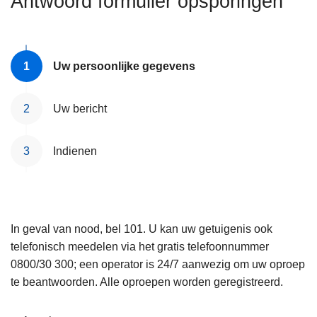
Antwoord formulier opsporingen
n
e
h
o
u
Uw persoonlijke gegevens
d
g
Uw bericht
a
a
Indienen
n
In geval van nood, bel 101. U kan uw getuigenis ook
telefonisch meedelen via het gratis telefoonnummer
0800/30 300; een operator is 24/7 aanwezig om uw oproep
te beantwoorden. Alle oproepen worden geregistreerd.