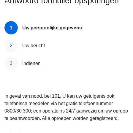
Antwoord formulier opsporingen
n
e
h
o
u
Uw persoonlijke gegevens
d
g
Uw bericht
a
a
Indienen
n
In geval van nood, bel 101. U kan uw getuigenis ook
telefonisch meedelen via het gratis telefoonnummer
0800/30 300; een operator is 24/7 aanwezig om uw oproep
te beantwoorden. Alle oproepen worden geregistreerd.