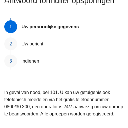
Antwoord formulier opsporingen
n
e
h
o
u
Uw persoonlijke gegevens
d
g
Uw bericht
a
a
Indienen
n
In geval van nood, bel 101. U kan uw getuigenis ook
telefonisch meedelen via het gratis telefoonnummer
0800/30 300; een operator is 24/7 aanwezig om uw oproep
te beantwoorden. Alle oproepen worden geregistreerd.