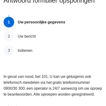
Antwoord formulier opsporingen
n
e
h
o
u
Uw persoonlijke gegevens
d
g
Uw bericht
a
a
Indienen
n
In geval van nood, bel 101. U kan uw getuigenis ook
telefonisch meedelen via het gratis telefoonnummer
0800/30 300; een operator is 24/7 aanwezig om uw oproep
te beantwoorden. Alle oproepen worden geregistreerd.