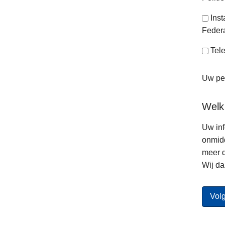
Ins
Federa
Tele
Uw per
Welk
Uw inf
onmidd
meer d
Wij da