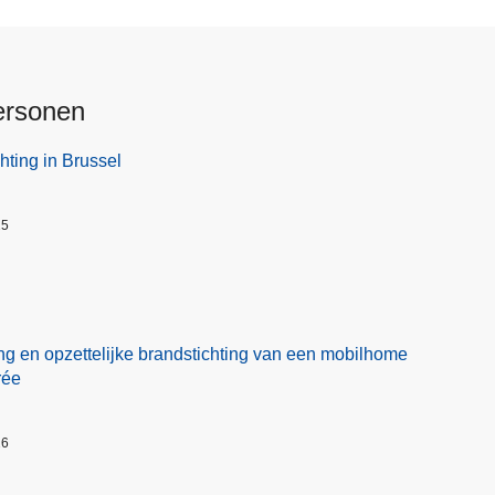
ersonen
hting in Brussel
25
ng en opzettelijke brandstichting van een mobilhome
rée
26