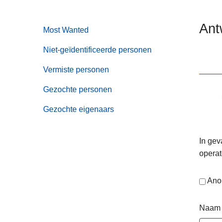
n
e
h
Ant
Most Wanted
o
u
Niet-geïdentificeerde personen
d
g
Vermiste personen
a
Gezochte personen
a
n
Gezochte eigenaars
In gev
operat
Ano
Naam