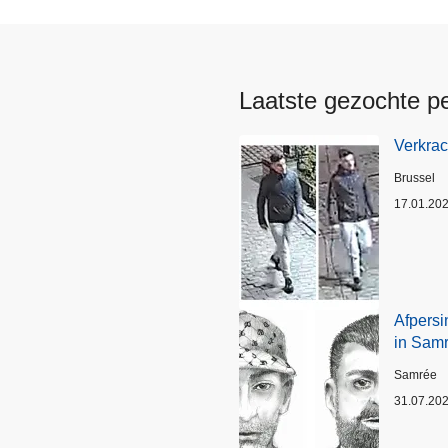
Laatste gezochte p
Verkrac
Plaats
Brussel
17.01.20
Afpersi
in Sam
Plaats
Samrée
31.07.20