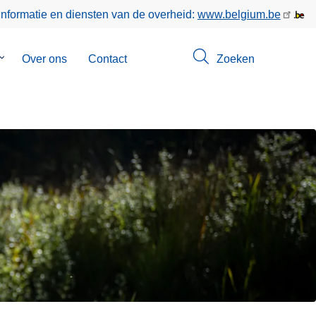
informatie en diensten van de overheid:
www.belgium.be
Submenu
Over ons
Contact
Zoeken
van
Opsporingen