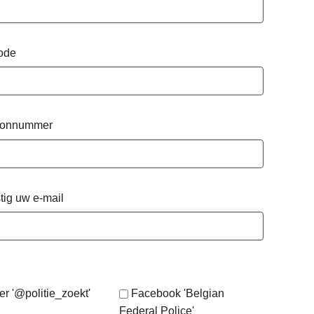
ode
oonnummer
tig uw e-mail
er '@politie_zoekt'
Facebook 'Belgian
Federal Police'