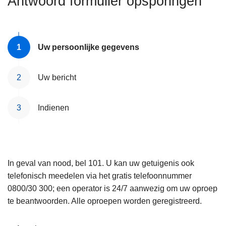
Antwoord formulier opsporingen
n
e
h
o
u
Uw persoonlijke gegevens
d
g
Uw bericht
a
a
Indienen
n
In geval van nood, bel 101. U kan uw getuigenis ook
telefonisch meedelen via het gratis telefoonnummer
0800/30 300; een operator is 24/7 aanwezig om uw oproep
te beantwoorden. Alle oproepen worden geregistreerd.