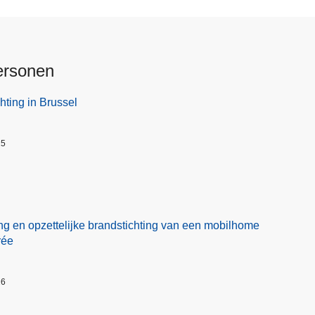
ersonen
hting in Brussel
25
ng en opzettelijke brandstichting van een mobilhome
rée
26