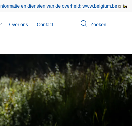
informatie en diensten van de overheid:
www.belgium.be
Submenu
Over ons
Contact
Zoeken
van
Opsporingen