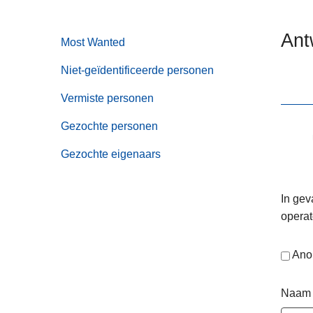
n
e
h
Ant
Most Wanted
o
u
Niet-geïdentificeerde personen
d
g
Vermiste personen
a
Gezochte personen
a
n
Gezochte eigenaars
In gev
operat
Ano
Naam