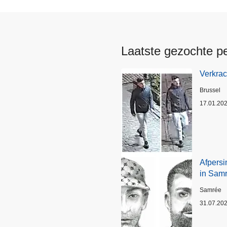
Laatste gezochte p
Verkrac
Plaats
Brussel
17.01.20
Afpersi
in Sam
Plaats
Samrée
31.07.20