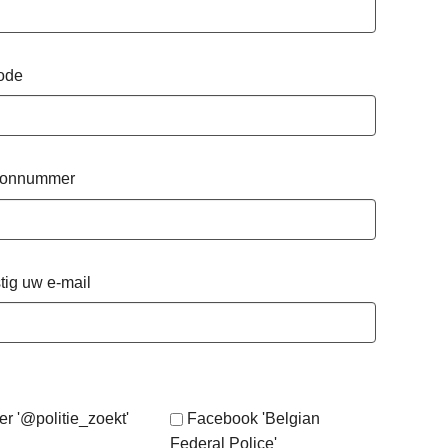
ode
oonnummer
tig uw e-mail
er '@politie_zoekt'
Facebook 'Belgian
Federal Police'