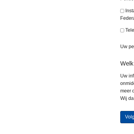
Ins
Federa
Tele
Uw per
Welk
Uw inf
onmidd
meer d
Wij da