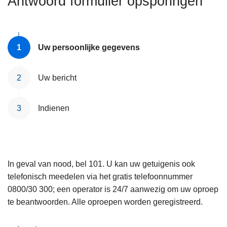
Antwoord formulier opsporingen
n
e
h
o
u
Uw persoonlijke gegevens
d
g
Uw bericht
a
a
Indienen
n
In geval van nood, bel 101. U kan uw getuigenis ook
telefonisch meedelen via het gratis telefoonnummer
0800/30 300; een operator is 24/7 aanwezig om uw oproep
te beantwoorden. Alle oproepen worden geregistreerd.