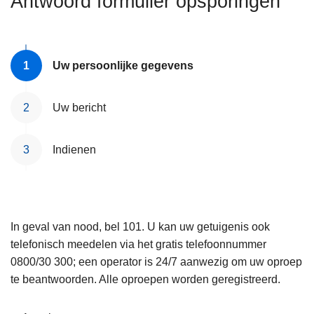
Antwoord formulier opsporingen
n
e
h
o
u
Uw persoonlijke gegevens
d
g
Uw bericht
a
a
Indienen
n
In geval van nood, bel 101. U kan uw getuigenis ook
telefonisch meedelen via het gratis telefoonnummer
0800/30 300; een operator is 24/7 aanwezig om uw oproep
te beantwoorden. Alle oproepen worden geregistreerd.