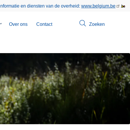
informatie en diensten van de overheid:
www.belgium.be
Submenu
Over ons
Contact
Zoeken
van
Opsporingen