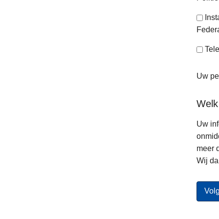
Ins
Federa
Tele
Uw per
Welk
Uw inf
onmidd
meer d
Wij da