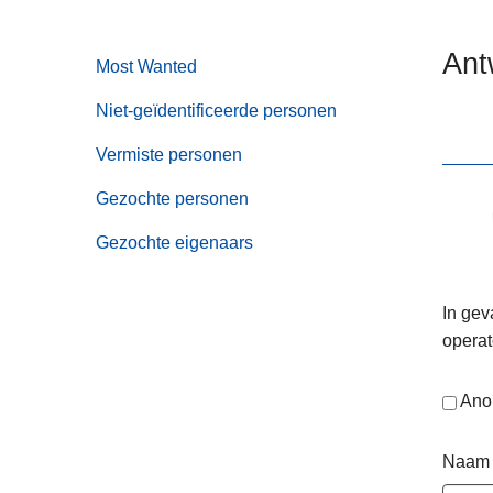
n
e
h
Ant
Most Wanted
o
u
Niet-geïdentificeerde personen
d
g
Vermiste personen
a
Gezochte personen
a
n
Gezochte eigenaars
In gev
operat
Ano
Naam