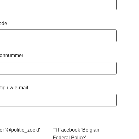
ode
oonnummer
tig uw e-mail
er '@politie_zoekt'
Facebook 'Belgian
Federal Police'