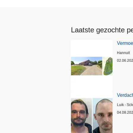
Laatste gezochte p
Vermoed
Plaats
Hannuit
02.06.20
Verdach
Plaats
Luik - Scl
04.08.20