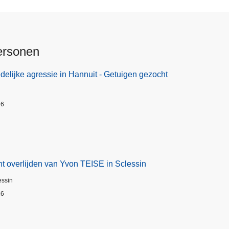
ersonen
elijke agressie in Hannuit - Getuigen gezocht
26
t overlijden van Yvon TEISE in Sclessin
essin
26