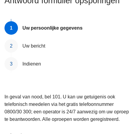
Antwoord formulier opsporingen
n
e
h
o
u
Uw persoonlijke gegevens
d
g
Uw bericht
a
a
Indienen
n
In geval van nood, bel 101. U kan uw getuigenis ook
telefonisch meedelen via het gratis telefoonnummer
0800/30 300; een operator is 24/7 aanwezig om uw oproep
te beantwoorden. Alle oproepen worden geregistreerd.