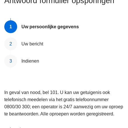
Antwoord formulier opsporingen
n
e
h
o
u
Uw persoonlijke gegevens
d
g
Uw bericht
a
a
Indienen
n
In geval van nood, bel 101. U kan uw getuigenis ook
telefonisch meedelen via het gratis telefoonnummer
0800/30 300; een operator is 24/7 aanwezig om uw oproep
te beantwoorden. Alle oproepen worden geregistreerd.