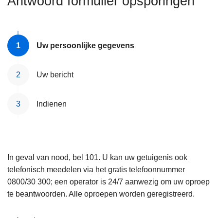
Antwoord formulier opsporingen
n
e
h
o
u
Uw persoonlijke gegevens
d
g
Uw bericht
a
a
Indienen
n
In geval van nood, bel 101. U kan uw getuigenis ook
telefonisch meedelen via het gratis telefoonnummer
0800/30 300; een operator is 24/7 aanwezig om uw oproep
te beantwoorden. Alle oproepen worden geregistreerd.