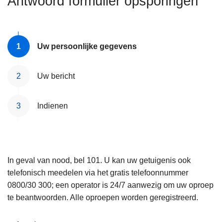
Antwoord formulier opsporingen
n
e
h
o
u
Uw persoonlijke gegevens
d
g
Uw bericht
a
a
Indienen
n
In geval van nood, bel 101. U kan uw getuigenis ook
telefonisch meedelen via het gratis telefoonnummer
0800/30 300; een operator is 24/7 aanwezig om uw oproep
te beantwoorden. Alle oproepen worden geregistreerd.