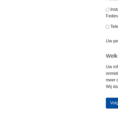
Ins
Federa
Tele
Uw per
Welk
Uw inf
onmidd
meer d
Wij da