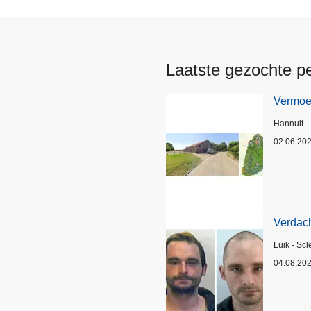
Laatste gezochte p
Vermoed
Plaats
Hannuit
02.06.20
Verdach
Plaats
Luik - Scl
04.08.20