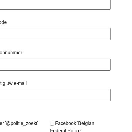
ode
oonnummer
tig uw e-mail
er '@politie_zoekt'
Facebook 'Belgian
Federal Police'