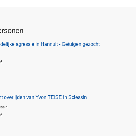
ersonen
elijke agressie in Hannuit - Getuigen gezocht
26
t overlijden van Yvon TEISE in Sclessin
essin
26