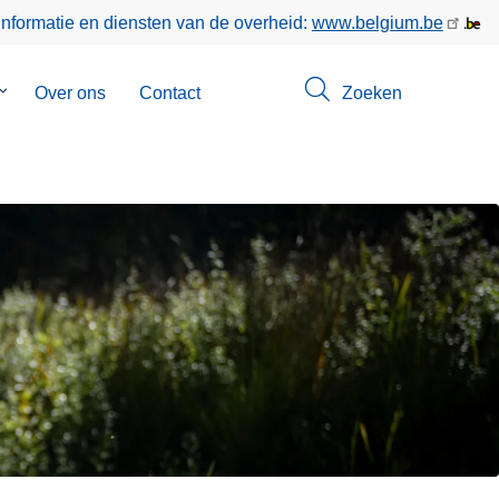
informatie en diensten van de overheid:
www.belgium.be
Submenu
Over ons
Contact
Zoeken
van
Opsporingen