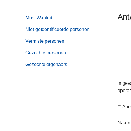
n
e
h
Ant
Most Wanted
o
u
Niet-geïdentificeerde personen
d
g
Vermiste personen
a
Gezochte personen
a
n
Gezochte eigenaars
In gev
operat
Ano
Naam