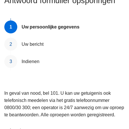
Antwoord formulier opsporingen
n
e
h
o
u
Uw persoonlijke gegevens
d
g
Uw bericht
a
a
Indienen
n
In geval van nood, bel 101. U kan uw getuigenis ook
telefonisch meedelen via het gratis telefoonnummer
0800/30 300; een operator is 24/7 aanwezig om uw oproep
te beantwoorden. Alle oproepen worden geregistreerd.