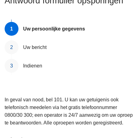
Antwoord formulier opsporingen
n
e
h
o
u
Uw persoonlijke gegevens
d
g
Uw bericht
a
a
Indienen
n
In geval van nood, bel 101. U kan uw getuigenis ook
telefonisch meedelen via het gratis telefoonnummer
0800/30 300; een operator is 24/7 aanwezig om uw oproep
te beantwoorden. Alle oproepen worden geregistreerd.