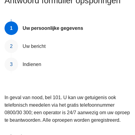
Antwoord formulier opsporingen
n
e
h
o
u
Uw persoonlijke gegevens
d
g
Uw bericht
a
a
Indienen
n
In geval van nood, bel 101. U kan uw getuigenis ook
telefonisch meedelen via het gratis telefoonnummer
0800/30 300; een operator is 24/7 aanwezig om uw oproep
te beantwoorden. Alle oproepen worden geregistreerd.