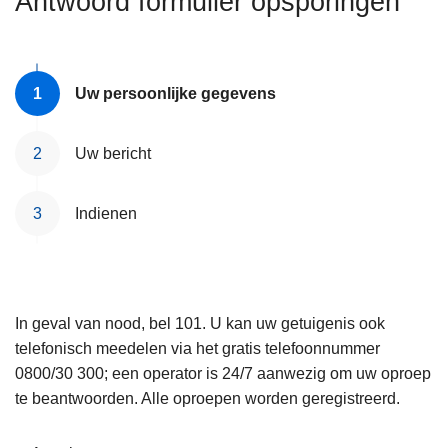
Antwoord formulier opsporingen
n
e
h
o
u
Uw persoonlijke gegevens
d
g
Uw bericht
a
a
Indienen
n
In geval van nood, bel 101. U kan uw getuigenis ook
telefonisch meedelen via het gratis telefoonnummer
0800/30 300; een operator is 24/7 aanwezig om uw oproep
te beantwoorden. Alle oproepen worden geregistreerd.