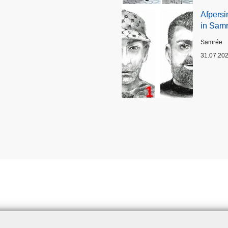
Afpersi
in Sam
Plaats
Samrée
31.07.20