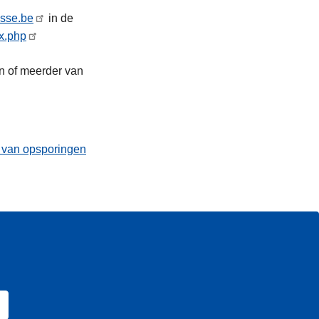
sse.be
in de
ex.php
én of meerder van
t van opsporingen