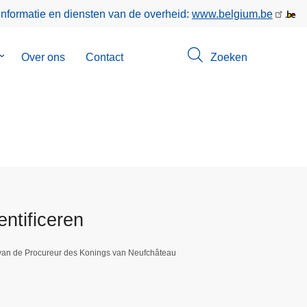
informatie en diensten van de overheid:
www.belgium.be
Submenu
Over ons
Contact
Zoeken
van
Opsporingen
ntificeren
 van de Procureur des Konings van Neufchâteau