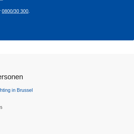
r
0800/30 300
.
ersonen
hting in Brussel
25