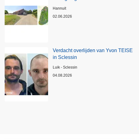
Plaats
Hannuit
02.06.2026
Verdacht overlijden van Yvon TEISE
in Sclessin
Plaats
Luik - Sclessin
04.08.2026