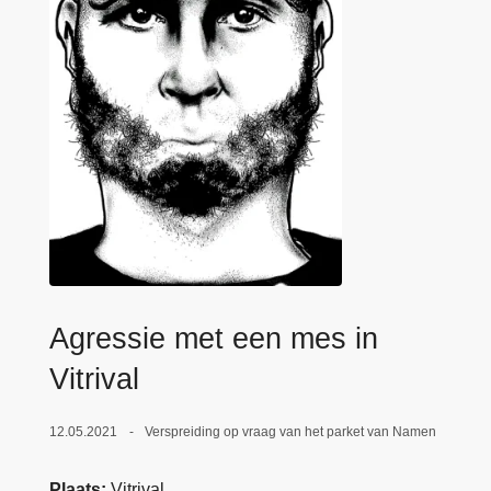
n
e
h
o
u
d
g
a
a
n
Agressie met een mes in
Vitrival
12.05.2021
Verspreiding op vraag van het parket van Namen
Plaats
Vitrival