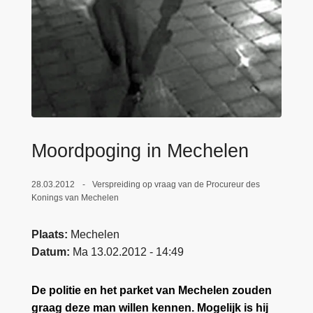
n
e
h
o
u
d
g
a
a
Moordpoging in Mechelen
n
28.03.2012
Verspreiding op vraag van de Procureur des
Konings van Mechelen
Plaats
Mechelen
Datum
Ma 13.02.2012 - 14:49
De politie en het parket van Mechelen zouden
graag deze man willen kennen. Mogelijk is hij