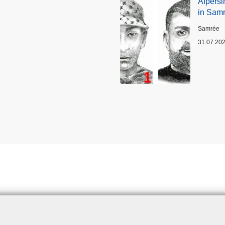
Afpersi
in Sam
Plaats
Samrée
31.07.20