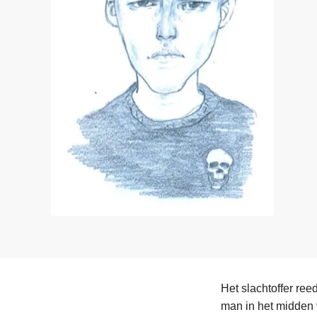
n
e
h
o
u
d
g
a
a
n
Het slachtoffer re
man in het midden 