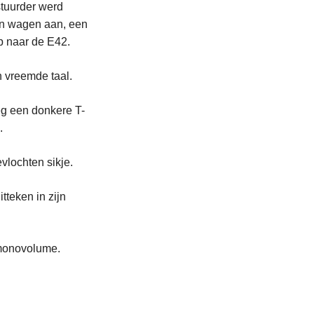
stuurder werd
en wagen aan, een
p naar de E42.
n vreemde taal.
eg een donkere T-
.
vlochten sikje.
tteken in zijn
 monovolume.