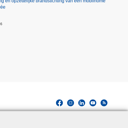
ng en opzettelijke brandstichting van een mobilhome
rée
26