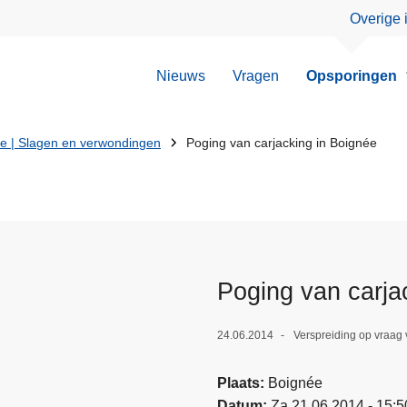
Overige 
Nieuws
Vragen
Opsporingen
ie | Slagen en verwondingen
Poging van carjacking in Boignée
Poging van carja
24.06.2014
Verspreiding op vraag
Plaats
Boignée
Datum
Za 21.06.2014 - 15:5