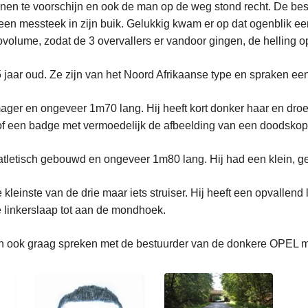
nen te voorschijn en ook de man op de weg stond recht. De be
een messteek in zijn buik. Gelukkig kwam er op dat ogenblik e
olume, zodat de 3 overvallers er vandoor gingen, de helling o
5 jaar oud. Ze zijn van het Noord Afrikaanse type en spraken ee
ager en ongeveer 1m70 lang. Hij heeft kort donker haar en dro
 of een badge met vermoedelijk de afbeelding van een doodskop
tletisch gebouwd en ongeveer 1m80 lang. Hij had een klein, ge
leinste van de drie maar iets struiser. Hij heeft een opvallend li
e linkerslaap tot aan de mondhoek.
en ook graag spreken met de bestuurder van de donkere OPEL