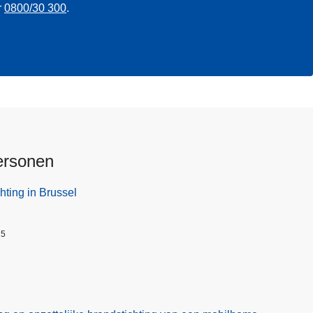
r
0800/30 300
.
ersonen
hting in Brussel
25