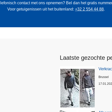
 telefonisch contact met ons opnemen? Bel dan het gratis numme
Voor getuigenissen uit het buitenland:
+32 2 554 44 88
.
Laatste gezochte p
Verkrac
Plaats
Brussel
17.01.20