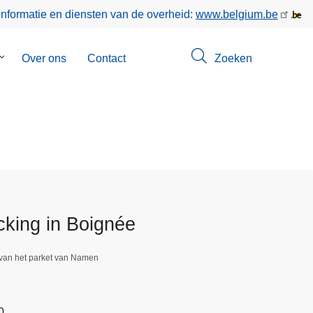
informatie en diensten van de overheid:
www.belgium.be
Submenu
Over ons
Contact
Zoeken
van
Opsporingen
cking in Boignée
 van het parket van Namen
0