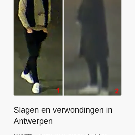
n
e
h
o
u
d
g
a
a
n
Slagen en verwondingen in
Antwerpen