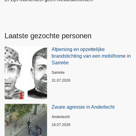
Laatste gezochte personen
Afpersing en opzettelijke
brandstichting van een mobilhome in
Samrée
Plaats
Samrée
31.07.2026
Zware agressie in Anderlecht
Plaats
Anderlecht
16.07.2026