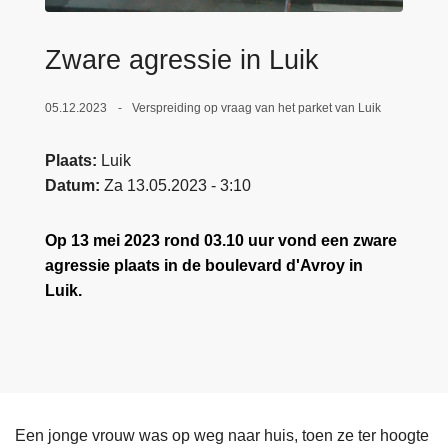
n
e
h
Zware agressie in Luik
o
u
05.12.2023
Verspreiding op vraag van het parket van Luik
d
g
Plaats
Luik
a
Datum
Za 13.05.2023 - 3:10
a
n
Op 13 mei 2023 rond 03.10 uur vond een zware
agressie plaats in de boulevard d'Avroy in
Luik.
Een jonge vrouw was op weg naar huis, toen ze ter hoogte