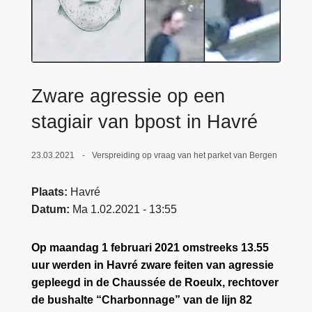
n
e
h
o
u
d
Zware agressie op een
g
a
stagiair van bpost in Havré
a
n
23.03.2021
Verspreiding op vraag van het parket van Bergen
Plaats
Havré
Datum
Ma 1.02.2021 - 13:55
Op maandag 1 februari 2021 omstreeks 13.55
uur werden in Havré zware feiten van agressie
gepleegd in de Chaussée de Roeulx, rechtover
de bushalte “Charbonnage” van de lijn 82