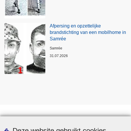
Afpersing en opzettelijke
brandstichting van een mobilhome in
Samrée
Plaats
Samrée
31.07.2026
Statistieken
Deze website gebruikt cookies