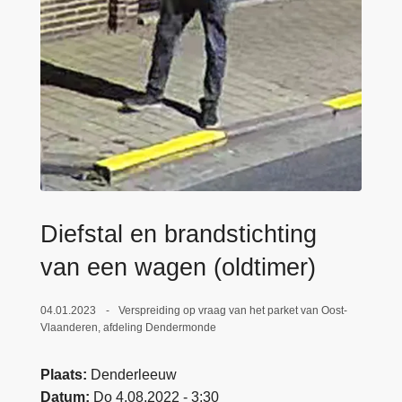
n
e
h
o
u
d
g
a
a
n
Diefstal en brandstichting
van een wagen (oldtimer)
04.01.2023
Verspreiding op vraag van het parket van Oost-
Vlaanderen, afdeling Dendermonde
Plaats
Denderleeuw
Datum
Do 4.08.2022 - 3:30