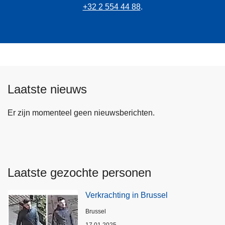
+32 2 554 44 88
.
Laatste nieuws
Er zijn momenteel geen nieuwsberichten.
Laatste gezochte personen
Verkrachting in Brussel
Plaats
Brussel
17.01.2025