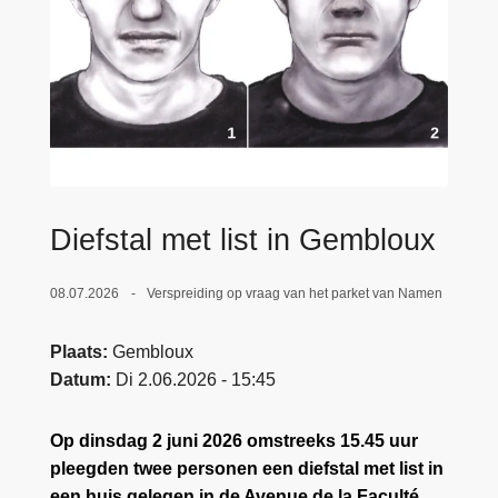
n
e
h
o
u
d
g
a
a
Diefstal met list in Gembloux
n
08.07.2026
Verspreiding op vraag van het parket van Namen
Plaats
Gembloux
Datum
Di 2.06.2026 - 15:45
Op dinsdag 2 juni 2026 omstreeks 15.45 uur
pleegden twee personen een diefstal met list in
een huis gelegen in de Avenue de la Faculté