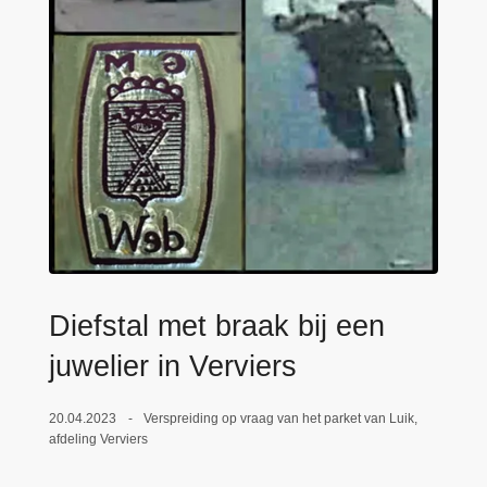
n
e
h
o
u
d
g
a
a
n
Diefstal met braak bij een
juwelier in Verviers
20.04.2023
Verspreiding op vraag van het parket van Luik,
afdeling Verviers